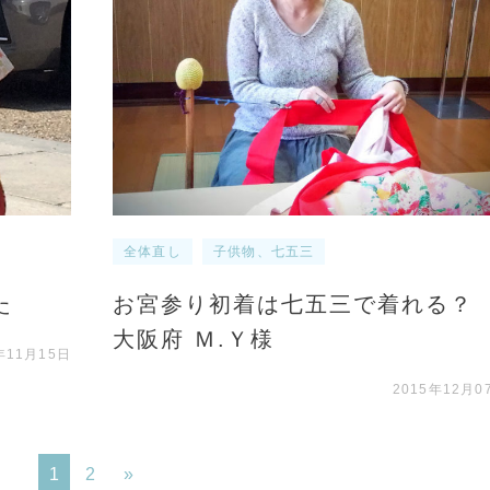
全体直し
子供物、七五三
た
お宮参り初着は七五三で着れる
大阪府 Ｍ.Ｙ様
年11月15日
2015年12月0
1
2
»