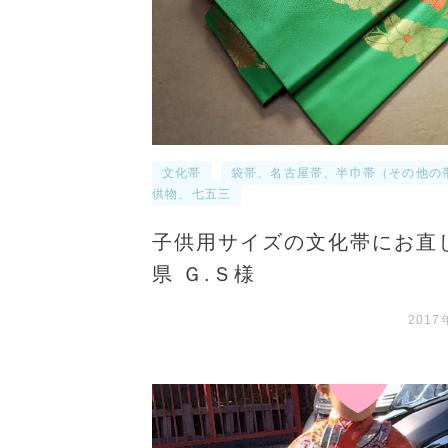
文化帯
袋帯、名古屋帯、半巾帯（その他の
供物、七五三
子供用サイズの文化帯にお直
県 Ｇ.Ｓ様
2017