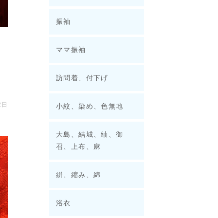
振袖
ママ振袖
ー
訪問着、付下げ
2日
小紋、染め、色無地
大島、結城、紬、御
召、上布、麻
絣、縮み、綿
浴衣