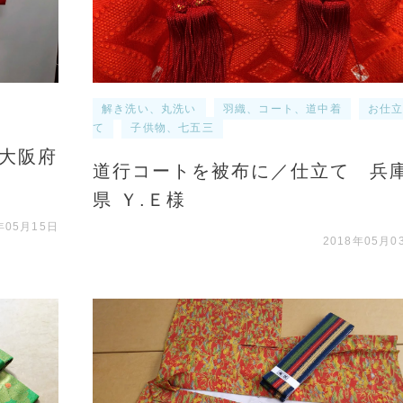
解き洗い、丸洗い
羽織、コート、道中着
お仕
て
子供物、七五三
 大阪府
道行コートを被布に／仕立て 兵
県 Ｙ.Ｅ様
年05月15日
2018年05月0