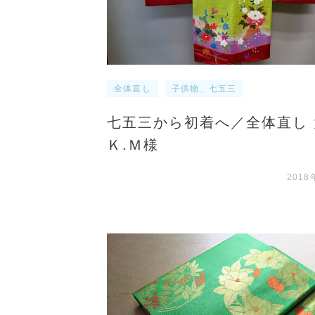
全体直し
子供物、七五三
七五三から初着へ／全体直し
Ｋ.Ｍ様
2018