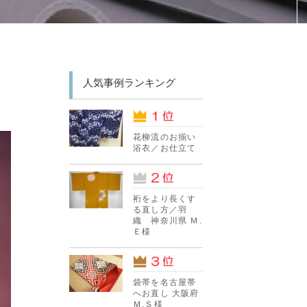
人気事例ランキング
花柳流のお揃い
浴衣／お仕立て
裄をより長くす
る直し方／羽
織 神奈川県 Ｍ.
Ｅ様
袋帯を名古屋帯
へお直し 大阪府
Ｍ.Ｓ様