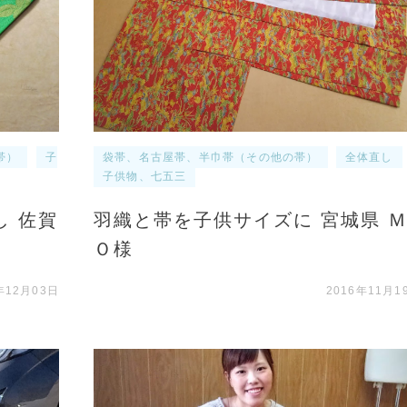
帯）
子
袋帯、名古屋帯、半巾帯（その他の帯）
全体直し
子供物、七五三
し 佐賀
羽織と帯を子供サイズに 宮城県 Ｍ
Ｏ様
年12月03日
2016年11月1