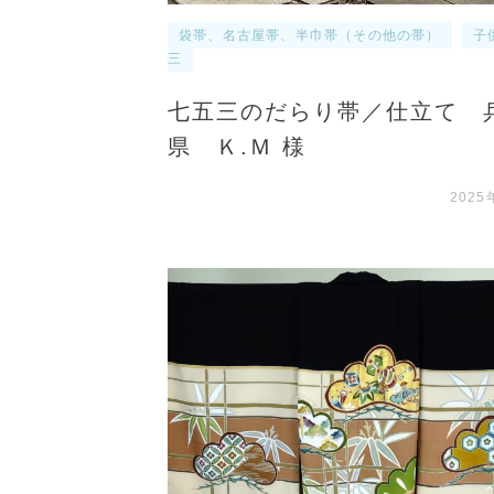
袋帯、名古屋帯、半巾帯（その他の帯）
子
三
七五三のだらり帯／仕立て 
県 Ｋ.Ｍ 様
2025