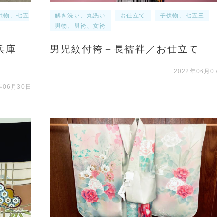
供物、七五
解き洗い、丸洗い
お仕立て
子供物、七五三
男物、男袴、女袴
兵庫
男児紋付袴＋長襦袢／お仕立て
2022年06月0
年06月30日