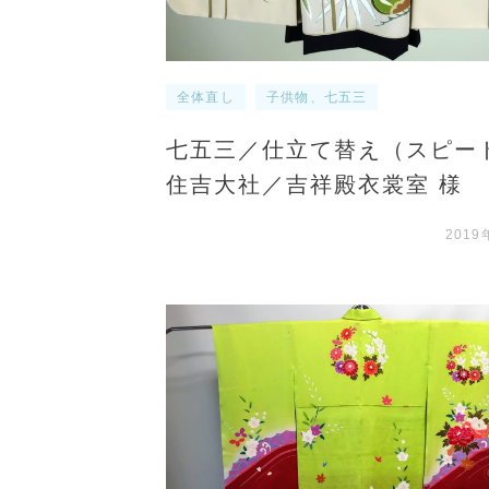
全体直し
子供物、七五三
七五三／仕立て替え（スピー
住吉大社／吉祥殿衣裳室 様
2019