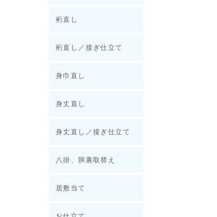
裄直し
裄直し／接ぎ仕立て
身巾直し
身丈直し
身丈直し／接ぎ仕立て
八掛、胴裏取替え
居敷当て
お仕立て