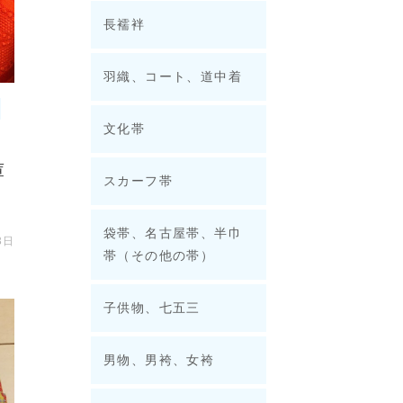
長襦袢
羽織、コート、道中着
立
文化帯
庫
スカーフ帯
袋帯、名古屋帯、半巾
3日
帯（その他の帯）
子供物、七五三
男物、男袴、女袴