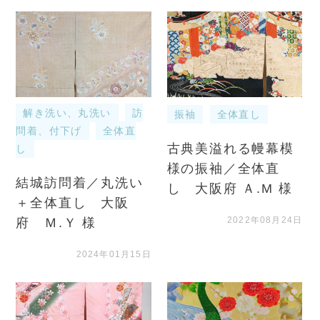
解き洗い、丸洗い
訪
振袖
全体直し
問着、付下げ
全体直
古典美溢れる幔幕模
し
様の振袖／全体直
結城訪問着／丸洗い
し 大阪府 Ａ.М 様
＋全体直し 大阪
2022年08月24日
府 Ｍ.Ｙ 様
2024年01月15日