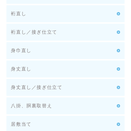
裄直し
裄直し／接ぎ仕立て
身巾直し
身丈直し
身丈直し／接ぎ仕立て
八掛、胴裏取替え
居敷当て