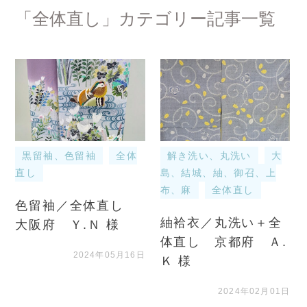
「全体直し」カテゴリー記事一覧
黒留袖、色留袖
全体
解き洗い、丸洗い
大
直し
島、結城、紬、御召、上
布、麻
全体直し
色留袖／全体直し
紬袷衣／丸洗い＋全
大阪府 Ｙ.Ｎ 様
体直し 京都府 Ａ.
2024年05月16日
Ｋ 様
2024年02月01日