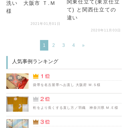
関東仕立て(東京仕立
洗い 大阪市 Ｔ.Ｍ
て) と関西仕立ての
様
違い
2021年01月01日
2020年11月03日
1
2
3
4
»
人気事例ランキング
袋帯を名古屋帯へお直し 大阪府 Ｍ.Ｓ様
裄をより長くする直し方／羽織 神奈川県 Ｍ.Ｅ様