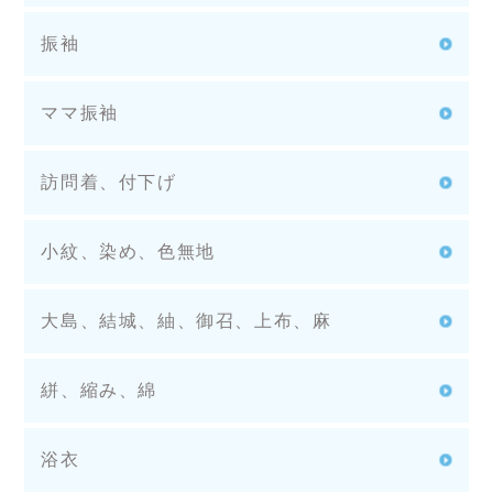
振袖
ママ振袖
訪問着、付下げ
小紋、染め、色無地
大島、結城、紬、御召、上布、麻
絣、縮み、綿
浴衣