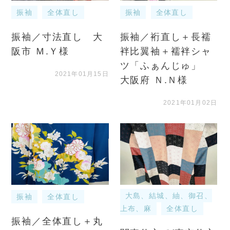
振袖
全体直し
振袖
全体直し
振袖／寸法直し 大
振袖／裄直し＋長襦
阪市 Ｍ.Ｙ様
袢比翼袖＋襦袢シャ
ツ「ふぁんじゅ」
2021年01月15日
大阪府 Ｎ.Ｎ様
2021年01月02日
大島、結城、紬、御召、
振袖
全体直し
上布、麻
全体直し
振袖／全体直し＋丸