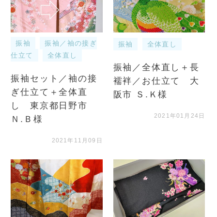
振袖
振袖／袖の接ぎ
振袖
全体直し
仕立て
全体直し
振袖／全体直し＋長
振袖セット／袖の接
襦袢／お仕立て 大
ぎ仕立て＋全体直
阪市 Ｓ.Ｋ様
し 東京都日野市
2021年01月24日
Ｎ.Ｂ様
2021年11月09日