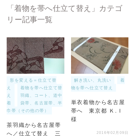
「着物を帯へ仕立て替え」カテゴ
リー記事一覧
形を変える＝仕立て替
解き洗い、丸洗い
着
え
着物を帯へ仕立て替
物を帯へ仕立て替え
え
羽織、コート、道中
単衣着物から名古屋
着
袋帯、名古屋帯、半
帯へ 東京都 Ｋ.Ｉ
巾帯（その他の帯）
様
茶羽織から名古屋帯
へ／仕立て替え 三
2016年02月09日