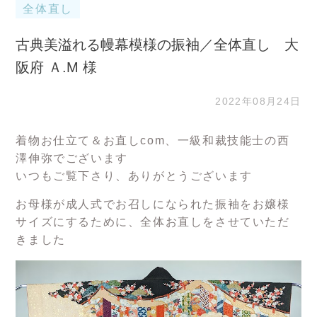
全体直し
古典美溢れる幔幕模様の振袖／全体直し 大
阪府 Ａ.М 様
2022年08月24日
着物お仕立て＆お直しcom、一級和裁技能士の西
澤伸弥でございます
いつもご覧下さり、ありがとうございます
お母様が成人式でお召しになられた振袖をお嬢様
サイズにするために、全体お直しをさせていただ
きました