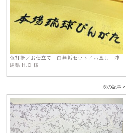
色打掛／お仕立て＋白無垢セット／お直し 沖
縄県 H.О 様
次の記事 >