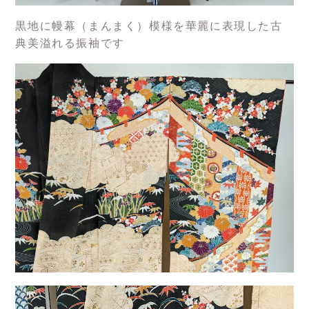
黒地に幔幕（まんまく）模様を華麗に表現した古
典美溢れる振袖です