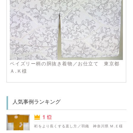
ペイズリー柄の胴抜き着物／お仕立て 東京都
Ａ.Ｋ様
人気事例ランキング
裄をより長くする直し方／羽織 神奈川県 Ｍ.Ｅ様