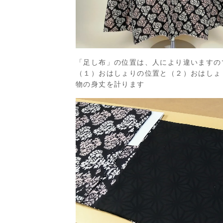
「足し布」の位置は、人により違いますの
（１）おはしょりの位置と（２）おはしょ
物の身丈を計ります