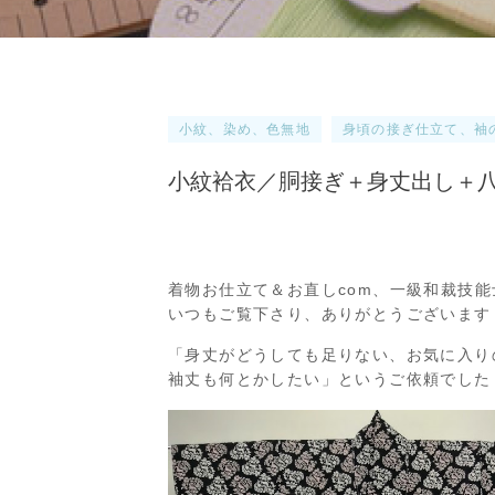
小紋、染め、色無地
身頃の接ぎ仕立て、袖
小紋袷衣／胴接ぎ＋身丈出し＋八
着物お仕立て＆お直しcom、一級和裁技
いつもご覧下さり、ありがとうございます
「身丈がどうしても足りない、お気に入り
袖丈も何とかしたい」というご依頼でした