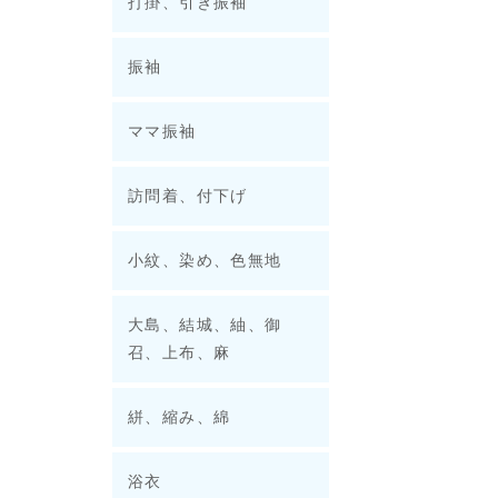
打掛、引き振袖
振袖
ママ振袖
訪問着、付下げ
小紋、染め、色無地
大島、結城、紬、御
召、上布、麻
絣、縮み、綿
浴衣