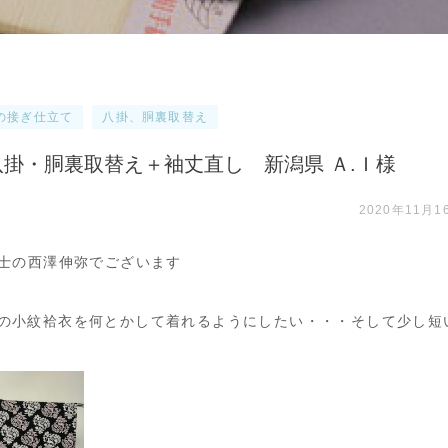
の接ぎ仕立て
八掛、胴裏取替え
掛・胴裏取替え＋袖丈直し 新潟県 Ａ.Ｉ様
2020年11月1
能士の西澤伸弥でございます
の小紋袷衣を何とかして着れるようにしたい・・・そして少し短