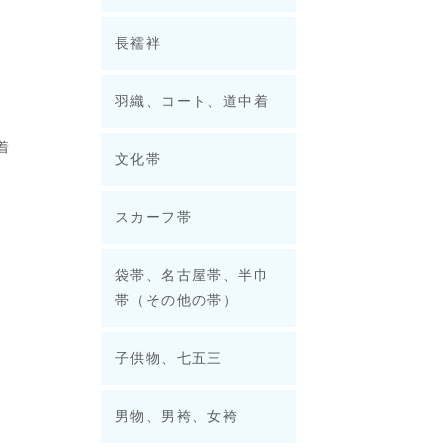
長襦袢
羽織、コート、道中着
着
文化帯
スカーフ帯
袋帯、名古屋帯、半巾
帯（その他の帯）
子供物、七五三
男物、男袴、女袴