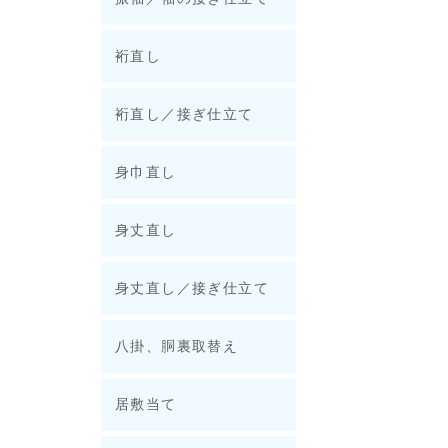
裄直し
裄直し／接ぎ仕立て
身巾直し
身丈直し
身丈直し／接ぎ仕立て
八掛、胴裏取替え
居敷当て