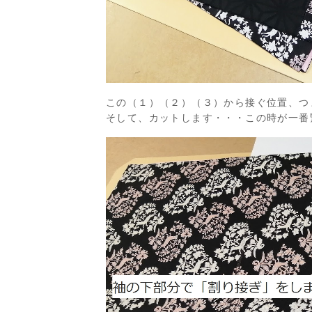
この（１）（２）（３）から接ぐ位置、つ
そして、カットします・・・この時が一番