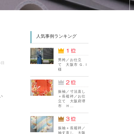
人気事例ランキング
男袴／お仕立
6日
て 大阪市 Ｇ.Ｉ
様
振袖／寸法直し
い
＋長襦袢／お仕
立て 大阪府堺
市 Ｈ...
振袖＋長襦袢／
袖丈直し 大阪