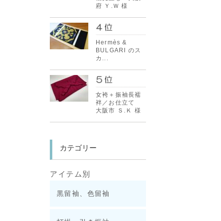
府 Ｙ.Ｗ 様
Hermès &
BULGARI のス
カ...
女袴＋振袖長襦
袢／お仕立て
大阪市 Ｓ.Ｋ 様
カテゴリー
アイテム別
黒留袖、色留袖