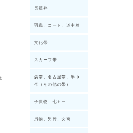
長襦袢
羽織、コート、道中着
文化帯
スカーフ帯
袋帯、名古屋帯、半巾
ま
帯（その他の帯）
子供物、七五三
男物、男袴、女袴