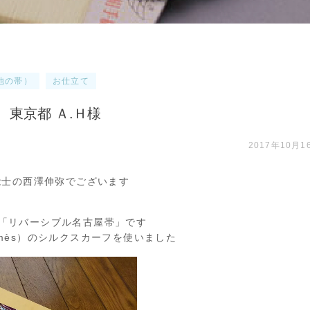
他の帯）
お仕立て
 東京都 Ａ.Ｈ様
2017年10月1
能士の西澤伸弥でございます
「リバーシブル名古屋帯」です
mès）のシルクスカーフを使いました