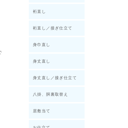
裄直し
裄直し／接ぎ仕立て
身巾直し
で
身丈直し
身丈直し／接ぎ仕立て
八掛、胴裏取替え
居敷当て
お仕立て