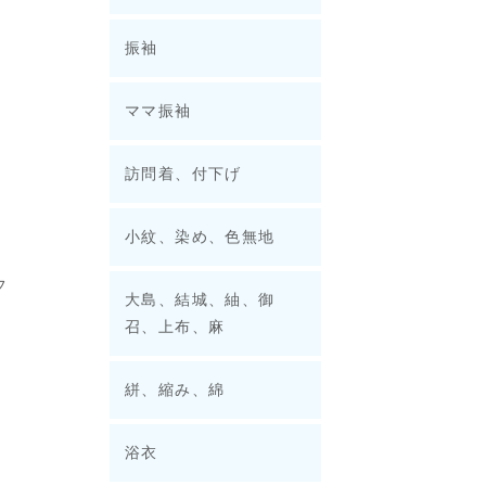
振袖
ママ振袖
訪問着、付下げ
小紋、染め、色無地
フ
大島、結城、紬、御
召、上布、麻
絣、縮み、綿
浴衣