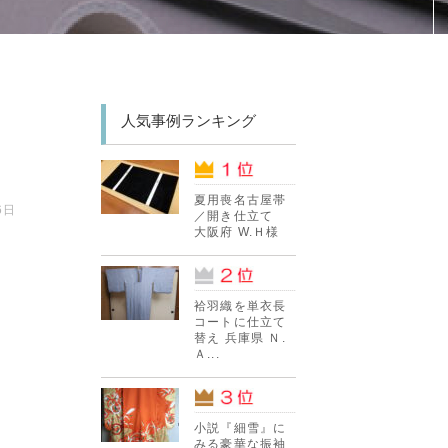
人気事例ランキング
夏用喪名古屋帯
6日
／開き仕立て
大阪府 W.Ｈ様
袷羽織を単衣長
コートに仕立て
替え 兵庫県 Ｎ.
Ａ...
小説『細雪』に
みる豪華な振袖