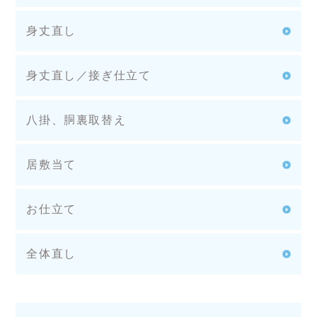
身丈直し
身丈直し／接ぎ仕立て
八掛、胴裏取替え
居敷当て
お仕立て
全体直し