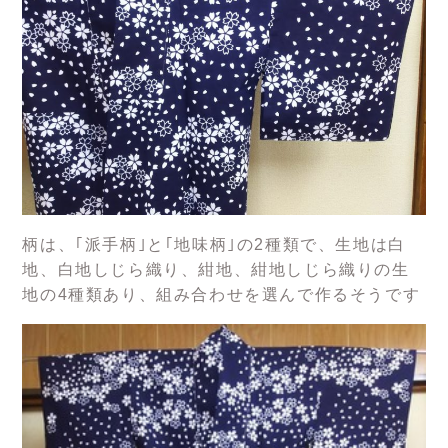
柄は、｢派手柄｣と｢地味柄｣の2種類で、生地は白
地、白地しじら織り、紺地、紺地しじら織りの生
地の4種類あり、組み合わせを選んで作るそうです