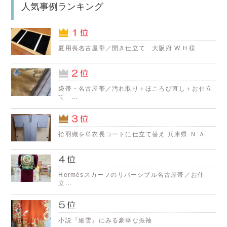
人気事例ランキング
夏用喪名古屋帯／開き仕立て 大阪府 W.Ｈ様
袋帯・名古屋帯／汚れ取り＋ほころび直し＋お仕立
て ...
袷羽織を単衣長コートに仕立て替え 兵庫県 Ｎ.Ａ...
Hermèsスカーフのリバーシブル名古屋帯／お仕
立...
小説『細雪』にみる豪華な振袖