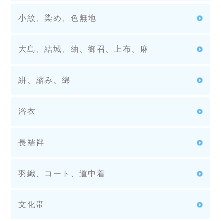
小紋、染め、色無地
大島、結城、紬、御召、上布、麻
絣、縮み、綿
浴衣
長襦袢
羽織、コート、道中着
文化帯