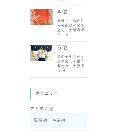
振袖／寸法直し
＋長襦袢／お仕
立て 大阪府堺
市 Ｈ...
男の子七五三／
全体直し＋親子
着付け 大阪府
Ｋ.Ｈ...
カテゴリー
アイテム別
黒留袖、色留袖