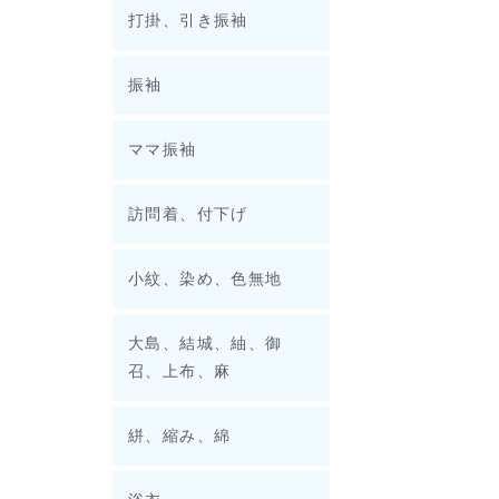
打掛、引き振袖
振袖
ママ振袖
訪問着、付下げ
小紋、染め、色無地
大島、結城、紬、御
召、上布、麻
絣、縮み、綿