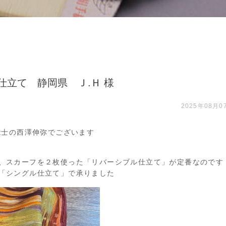
仕立て 静岡県 Ｊ.Ｈ 様
2025年08月0
能士の西澤伸弥でございます
、スカーフを２枚使った「リバーシブル仕立て」が定番なのです
「シングル仕立て」で承りました