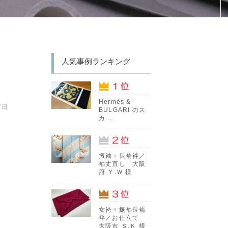
人気事例ランキング
Hermès &
7日
BULGARI のス
カ...
振袖＋長襦袢／
袖丈直し 大阪
府 Ｙ.Ｗ 様
女袴＋振袖長襦
袢／お仕立て
大阪市 Ｓ.Ｋ 様