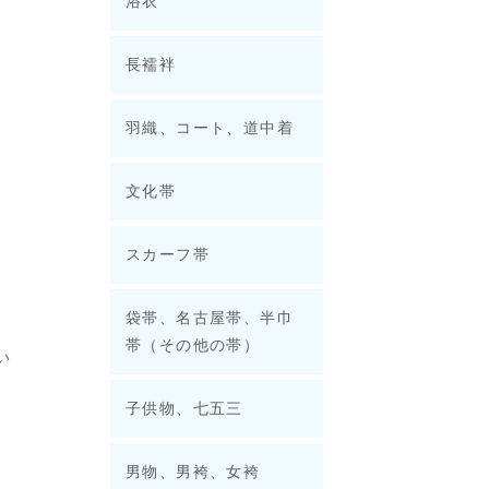
浴衣
長襦袢
羽織、コート、道中着
文化帯
スカーフ帯
袋帯、名古屋帯、半巾
帯（その他の帯）
い
子供物、七五三
男物、男袴、女袴