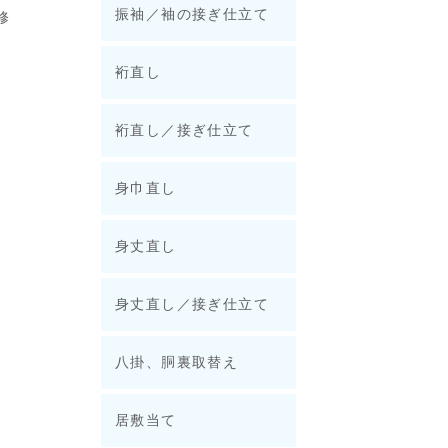
振袖／袖の接ぎ仕立て
修
裄直し
裄直し／接ぎ仕立て
身巾直し
身丈直し
身丈直し／接ぎ仕立て
八掛、胴裏取替え
居敷当て